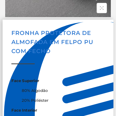
FRONHA PROTETORA DE
ALMOFADA EM FELPO PU
COM FECHO
Face Superior
80% Algodão
20% Poliéster
Face Interior