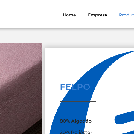
Home
Empresa
Produt
FELPO
80% Algodão
20% Poliéster