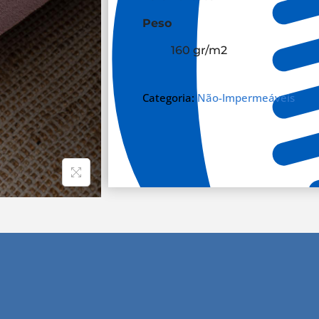
Peso
160 gr/m
2
Categoria:
Não-Impermeáveis