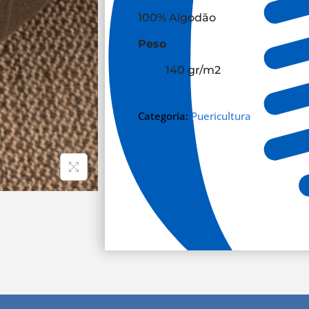
100% Algodão
Peso
140 gr/m
2
Categoria:
Puericultura