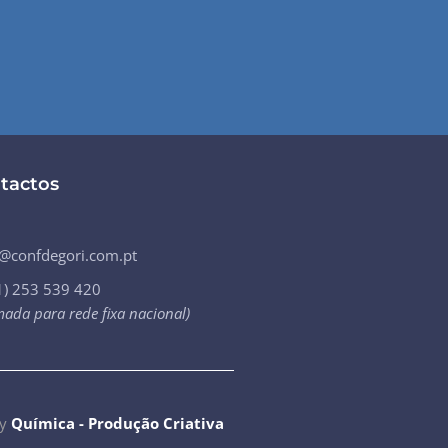
tactos
l@confdegori.com.pt
1) 253 539 420
ada para rede fixa nacional)
by
Química - Produção Criativa